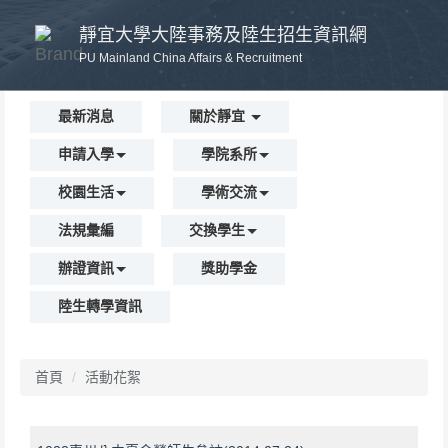
跳
靜宜大學大陸事務及陸生招生資訊網
到
主
PU Mainland China Affairs & Recruitment
要
內
最新消息
關於靜宜
容
區
申請入學
學院系所
校園生活
學術交流
法規彙編
交換學生
辦證資訊
獎助學金
陸生轉學資訊
首頁
活動花絮