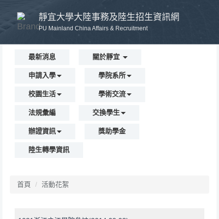
跳
靜宜大學大陸事務及陸生招生資訊網
到
主
PU Mainland China Affairs & Recruitment
要
內
最新消息
關於靜宜
容
區
申請入學
學院系所
校園生活
學術交流
法規彙編
交換學生
辦證資訊
獎助學金
陸生轉學資訊
首頁
活動花絮