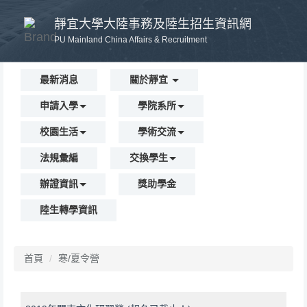
跳
靜宜大學大陸事務及陸生招生資訊網
到
主
PU Mainland China Affairs & Recruitment
要
內
最新消息
關於靜宜
容
區
申請入學
學院系所
校園生活
學術交流
法規彙編
交換學生
辦證資訊
獎助學金
陸生轉學資訊
首頁
寒/夏令營